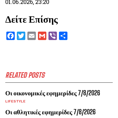
01.06.2026, 23:20
Δείτε Επίσης
F
T
E
G
V
S
a
w
m
m
ib
h
ce
it
ai
ai
er
ar
b
te
l
l
e
o
r
RELATED POSTS
o
k
Οι οικονομικές εφημερίδες 7/8/2026
LIFESTYLE
Οι αθλητικές εφημερίδες 7/8/2026