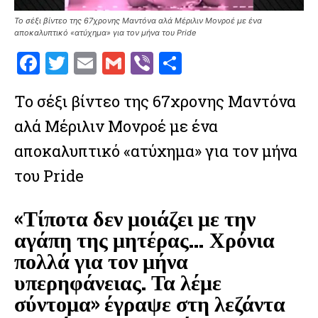
To σέξι βίντεο της 67χρονης Μαντόνα αλά Μέριλιν Μονροέ με ένα
αποκαλυπτικό «ατύχημα» για τον μήνα του Pride
F
T
E
G
V
S
a
w
m
m
ib
h
To σέξι βίντεο της 67χρονης Μαντόνα
ce
it
ai
ai
er
ar
αλά Μέριλιν Μονροέ με ένα
b
te
l
l
e
o
r
αποκαλυπτικό «ατύχημα» για τον μήνα
o
του Pride
k
«Τίποτα δεν μοιάζει με την
αγάπη της μητέρας… Χρόνια
πολλά για τον μήνα
υπερηφάνειας. Τα λέμε
σύντομα» έγραψε στη λεζάντα