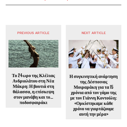
PREVIOUS ARTICLE
NEXT ARTICLE
Το 24ωρο της Κλέλιας
Η συγκινητική ανάρτηση
Ανδριολάτου στη Νέα
της Δέσποινας
Μάκρη: Η βουτιά στη
Μοιραράκη για τα 15
θάλασσα, η επίσκεψη
χρόνια από τον γάμο της
στον μανάβη και το…
με τον Γιάννη Κοντούλη:
ποδοσφαιράκι
«Ορκίστηκαμε κάθε
χρόνο να γιορτάζουμε
αυτή την μέρα»