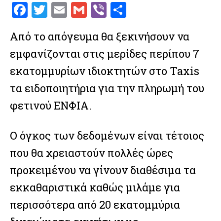
F
T
E
G
V
S
a
w
m
m
ib
h
Από το απόγευμα θα ξεκινήσουν να
ce
it
ai
ai
er
ar
εμφανίζονται στις μερίδες περίπου 7
b
te
l
l
e
o
r
εκατομμυρίων ιδιοκτητών στo Taxis
o
τα ειδοποιητήρια για την πληρωμή του
k
φετινού ΕΝΦΙΑ.
O όγκος των δεδομένων είναι τέτοιος
που θα χρειαστούν πολλές ώρες
προκειμένου να γίνουν διαθέσιμα τα
εκκαθαριστικά καθώς μιλάμε για
περισσότερα από 20 εκατομμύρια