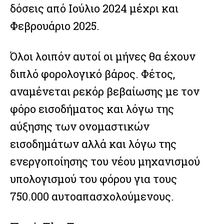
δόσεις από Ιούλιο 2024 μέχρι και
Φεβρουάριο 2025.
Όλοι λοιπόν αυτοί οι μήνες θα έχουν
διπλό φορολογικό βάρος. Φέτος,
Facebook
Twitter
Email
Gmail
Viber
Share
αναμένεται ρεκόρ βεβαίωσης με τον
φόρο εισοδήματος και λόγω της
αύξησης των ονομαστικών
εισοδημάτων αλλά και λόγω της
Facebook
Twitter
Email
Gmail
Viber
Share
ενεργοποίησης του νέου μηχανισμού
υπολογισμού του φόρου για τους
750.000 αυτοαπασχολούμενους.