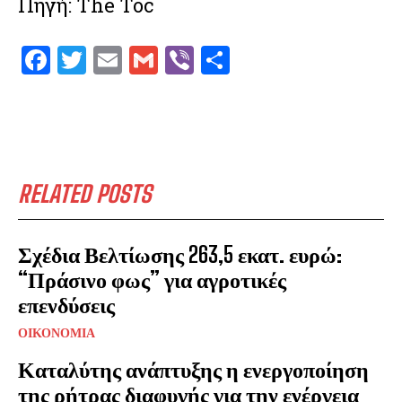
Πηγή: The Toc
F
T
E
G
V
S
a
w
m
m
ib
h
ce
it
ai
ai
er
ar
b
te
l
l
e
o
r
RELATED POSTS
o
k
Σχέδια Βελτίωσης 263,5 εκατ. ευρώ:
“Πράσινο φως” για αγροτικές
επενδύσεις
ΟΙΚΟΝΟΜΙΑ
Καταλύτης ανάπτυξης η ενεργοποίηση
της ρήτρας διαφυγής για την ενέργεια