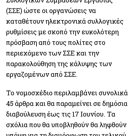
(ΣΣΕ) ώστε οι οργανώσεις να
καταθέτουν ηλεκτρονικά συλλογικές
ρυθμίσεις με σκοπό την ευκολότερη
Facebook
Twitter
Email
Gmail
Viber
Share
πρόσβαση από τους πολίτες στο
περιεχόμενο των ΣΣΕ και την
παρακολούθηση της κάλυψης των
εργαζομένων από ΣΣΕ.
Facebook
Twitter
Email
Gmail
Viber
Share
Το νομοσχέδιο περιλαμβάνει συνολικά
45 άρθρα και θα παραμείνει σε δημόσια
διαβούλευση έως τις 17 Ιουνίου. Τα
σχόλια που θα υποβληθούν θα ληφθούν
υπόψη για τη διαμόρφωση του τελικού