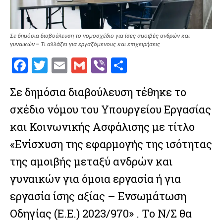
Σε δημόσια διαβούλευση το νομοσχέδιο για ίσες αμοιβές ανδρών και
γυναικών – Τι αλλάζει για εργαζόμενους και επιχειρήσεις
F
T
E
G
V
S
a
w
m
m
ib
h
Σε δημόσια διαβούλευση τέθηκε το
ce
it
ai
ai
er
ar
σχέδιο νόμου του Υπουργείου Εργασίας
b
te
l
l
e
o
r
και Κοινωνικής Ασφάλισης με τίτλο
o
«Ενίσχυση της εφαρμογής της ισότητας
k
της αμοιβής μεταξύ ανδρών και
γυναικών για όμοια εργασία ή για
εργασία ίσης αξίας – Ενσωμάτωση
Οδηγίας (Ε.Ε.) 2023/970» . Το Ν/Σ θα