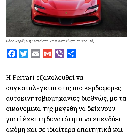
Πόσο κερδίζει η Ferrari από κάθε αυτοκίνητο που πουλά;
F
T
E
G
V
S
a
w
m
m
ib
h
ce
it
ai
ai
er
ar
Η Ferrari εξακολουθεί να
b
te
l
l
e
συγκαταλέγεται στις πιο κερδοφόρες
o
r
αυτοκινητοβιομηχανίες διεθνώς, με τα
o
οικονομικά της μεγέθη να δείχνουν
k
γιατί έχει τη δυνατότητα να επενδύει
ακόμη και σε ιδιαίτερα απαιτητικά και