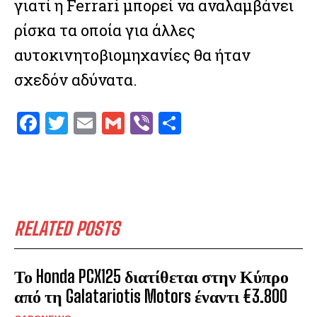
γιατί η Ferrari μπορεί να αναλαμβάνει
ρίσκα τα οποία για άλλες
αυτοκινητοβιομηχανίες θα ήταν
σχεδόν αδύνατα.
F
T
E
G
V
S
a
w
m
m
ib
h
ce
it
ai
ai
er
ar
b
te
l
l
e
o
r
RELATED POSTS
o
k
Το Honda PCX125 διατίθεται στην Κύπρο
από τη Galatariotis Motors έναντι €3.800