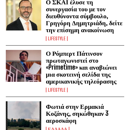
Ο ΣΚΑΪ έλυσε τη
συνεργασία του με τον
διευθύνοντα σύμβουλο,
Γρηγόρη Δημητριάδη, δείτε
την επίσημη ανακοίνωση
LIFESTYLE
Ο Ρόμπερτ Πάτινσον
πρωταγωνιστεί στο
«Primetime» και αναβιώνει
μια σκοτεινή σελίδα της
αμερικανικής τηλεόρασης
LIFESTYLE
Φωτιά στην Ερμακιά
Κοζάνης, σηκώθηκαν 3
αεροσκάφη
ΕΛΛΑΔΑ