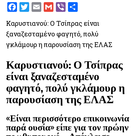
F
T
E
G
V
S
a
w
m
m
ib
h
Καρυστιανού: Ο Τσίπρας είναι
ce
it
ai
ai
er
ar
ξαναζεσταμένο φαγητό, πολύ
b
te
l
l
e
o
r
γκλάμουρ η παρουσίαση της ΕΛΑΣ
o
Καρυστιανού: Ο Τσίπρας
k
είναι ξαναζεσταμένο
φαγητό, πολύ γκλάμουρ η
παρουσίαση της ΕΛΑΣ
«Είναι περισσότερο επικοινωνία
παρά ουσία» είπε για τον πρώην
πρωθυπουργό – Απέκλεισε