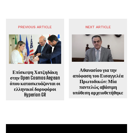
PREVIOUS ARTICLE
NEXT ARTICLE
Αθανασίου για την
Επίσκεψη Χατζηδάκη
απόφαση του Εισαγγελέα
στην Open Cosmos Aegean
Πρωτοδικών: Μία
όπου κατασκευάζονται οι
παντελώς αβάσιμη
ελληνικοί δορυφόροι
υπόθεση αρχειοθετήθηκε
Hyperion GR