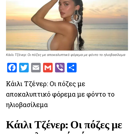
Κάιλι Τζένερ: Οι πόζες με αποκαλυπτικό φόρεμα με φόντο το ηλιοβασίλεμα
F
T
E
G
V
S
a
w
m
m
ib
h
Κάιλι Τζένερ: Οι πόζες με
ce
it
ai
ai
er
ar
αποκαλυπτικό φόρεμα με φόντο το
b
te
l
l
e
o
r
ηλιοβασίλεμα
o
Κάιλι Τζένερ: Οι πόζες με
k