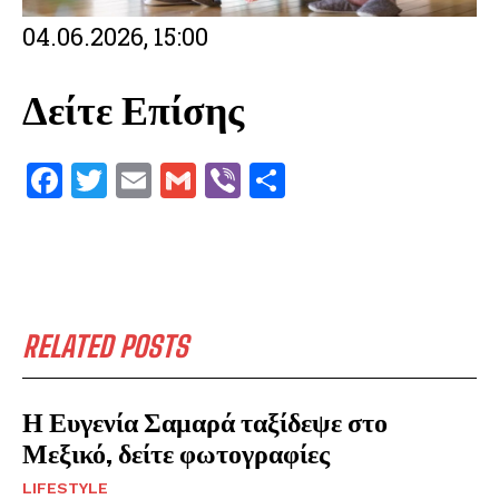
04.06.2026, 15:00
Δείτε Επίσης
F
T
E
G
V
S
a
w
m
m
ib
h
ce
it
ai
ai
er
ar
b
te
l
l
e
o
r
RELATED POSTS
o
k
Η Ευγενία Σαμαρά ταξίδεψε στο
Μεξικό, δείτε φωτογραφίες
LIFESTYLE