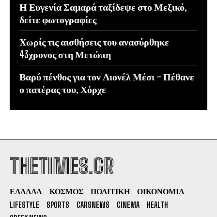
Η Ευγενία Σαμαρά ταξίδεψε στο Μεξικό,
δείτε φωτογραφίες
Χωρίς τις αισθήσεις του ανασύρθηκε
43χρονος στη Μετώπη
Βαρύ πένθος για τον Λιονέλ Μέσι – Πέθανε
ο πατέρας του, Χόρχε
THETIMES.GR
ΕΛΛΑΔΑ
ΚΟΣΜΟΣ
ΠΟΛΙΤΙΚΗ
ΟΙΚΟΝΟΜΙΑ
LIFESTYLE
SPORTS
CARSNEWS
CINEMA
HEALTH