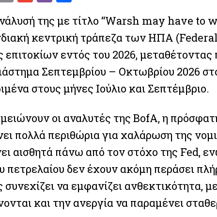
w
m
m
ib
h
νάλυσή της με τίτλο “Warsh may have to w
t
ai
ai
er
ar
διακή κεντρική τράπεζα των ΗΠΑ (Federal 
te
l
l
e
r
ς επιτοκίων εντός του 2026, μεταθέτοντας
Facebook
Twitter
Email
Gmail
Viber
Share
διάστημα Σεπτεμβρίου – Οκτωβρίου 2026 στο
ιμένα στους μήνες Ιούλιο και Σεπτέμβριο.
μειώνουν οι αναλυτές της BofA, η πρόσφατ
Facebook
Twitter
Email
Gmail
Viber
Share
νει πολλά περιθώρια για χαλάρωση της νομ
ι αισθητά πάνω από τον στόχο της Fed, ενώ
ου πετρελαίου δεν έχουν ακόμη περάσει πλή
 συνεχίζει να εμφανίζει ανθεκτικότητα, με
νονται και την ανεργία να παραμένει σταθε