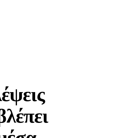
λέψεις
 βλέπει
 μέσα