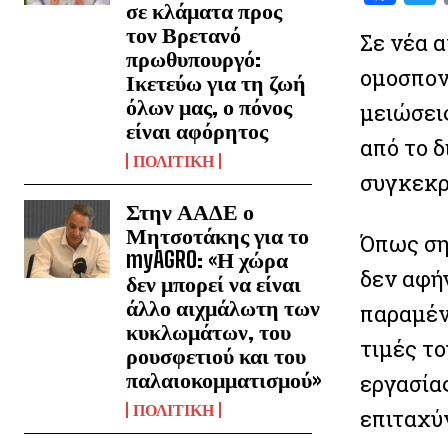
σε κλάματα προς
a
τον Βρετανό
Σε νέα α
ce
i
πρωθυπουργό:
oμοσπον
b
Ικετεύω για τη ζωή
όλων μας, ο πόνος
o
μειώσει
είναι αφόρητος
o
από το 
ΠΟΛΙΤΙΚΗ
k
συγκεκρ
Στην ΑΑΔΕ ο
Μητσοτάκης για το
Όπως ση
myAGRO: «Η χώρα
δεν αφή
δεν μπορεί να είναι
άλλο αιχμάλωτη των
παραμένε
κυκλωμάτων, του
τιμές τ
ρουσφετιού και του
παλαιοκομματισμού»
εργασίας
ΠΟΛΙΤΙΚΗ
επιταχύ