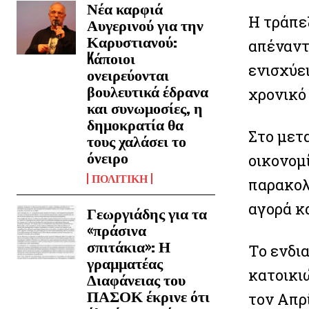
Νέα καρφιά
Η τράπεζ
Αυγερινού για την
Καρυστιανού:
απέναντ
Kάποιοι
ενισχύε
ονειρεύονται
βουλευτικά έδρανα
χρονικό
και συνωμοσίες, η
δημοκρατία θα
Στο μετα
τους χαλάσει το
όνειρο
οικονομί
ΠΟΛΙΤΙΚΗ
παρακολ
αγορά κα
Γεωργιάδης για τα
«πράσινα
σπιτάκια»: Η
Το ενδι
γραμματέας
κατοικι
Διαφάνειας του
ΠΑΣΟΚ έκρινε ότι
τον Απρ