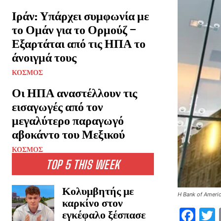
Ιράν: Υπάρχει συμφωνία με
το Ομάν για το Ορμούζ –
Εξαρτάται από τις ΗΠΑ το
άνοιγμά τους
ΚΟΣΜΟΣ
Οι ΗΠΑ αναστέλλουν τις
εισαγωγές από τον
μεγαλύτερο παραγωγό
αβοκάντο του Μεξικού
ΚΟΣΜΟΣ
TOP 5 THIS WEEK
Κολυμβητής με
Η Bank of Ameri
καρκίνο στον
F
εγκέφαλο ξέσπασε