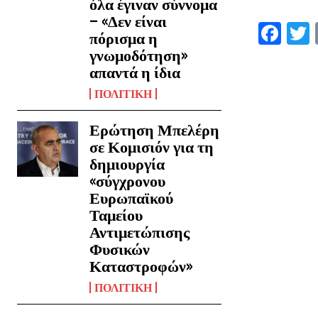
όλα έγιναν σύννομα
– «Δεν είναι
F
πόρισμα η
a
γνωμοδότηση»
απαντά η ίδια
ce
i
b
ΠΟΛΙΤΙΚΗ
o
Ερώτηση Μπελέρη
o
σε Κομισιόν για τη
δημιουργία
k
«σύγχρονου
Ευρωπαϊκού
Ταμείου
Αντιμετώπισης
Φυσικών
Καταστροφών»
ΠΟΛΙΤΙΚΗ