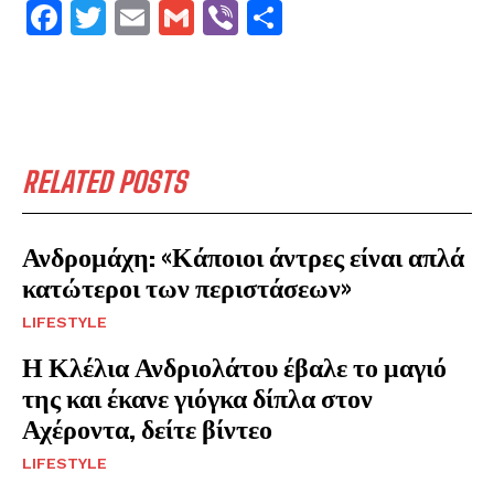
F
T
E
G
V
S
a
w
m
m
ib
h
ce
it
ai
ai
er
ar
b
te
l
l
e
o
r
RELATED POSTS
o
k
Ανδρομάχη: «Κάποιοι άντρες είναι απλά
κατώτεροι των περιστάσεων»
LIFESTYLE
Η Κλέλια Ανδριολάτου έβαλε το μαγιό
της και έκανε γιόγκα δίπλα στον
Αχέροντα, δείτε βίντεο
LIFESTYLE