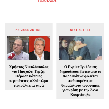
ΕΛΛΑΔΑ
PREVIOUS ARTICLE
NEXT ARTICLE
Χρήστος Νικολόπουλος
Ο Ενρίκε Ιγκλέσιας
για Πασχάλη Τερζή:
δημοσίευσε βίντεο από το
Πέρασε κάποιες
παρελθόν να φιλιέται
περιπέτειες, αλλά τώρα
παθιασμένα με
είναι όλα μια χαρά
θαυμάστριά του, φήμες
για κρίση με την Άννα
Κουρνίκοβα