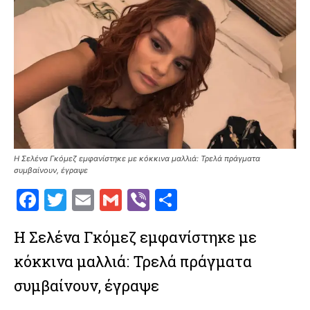
Η Σελένα Γκόμεζ εμφανίστηκε με κόκκινα μαλλιά: Τρελά πράγματα
συμβαίνουν, έγραψε
F
T
E
G
V
S
a
w
m
m
ib
h
Η Σελένα Γκόμεζ εμφανίστηκε με
ce
it
ai
ai
er
ar
κόκκινα μαλλιά: Τρελά πράγματα
b
te
l
l
e
o
r
συμβαίνουν, έγραψε