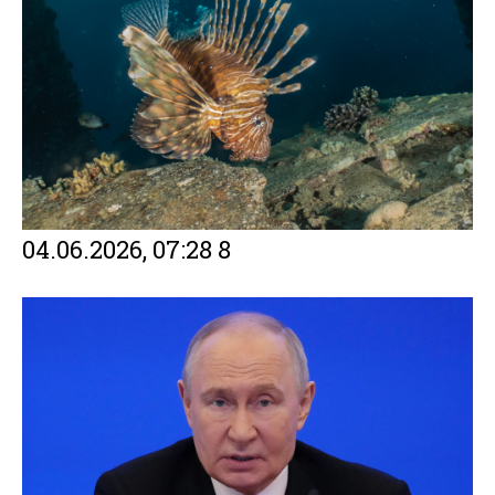
Facebook
Twitter
Email
Gmail
Viber
Share
04.06.2026, 07:28
8
Facebook
Twitter
Email
Gmail
Viber
Share