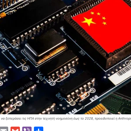
ά να ξεπεράσει τις ΗΠΑ στην τεχνητή νοημοσύνη έως το 2028, προειδοποιεί η Anthrop