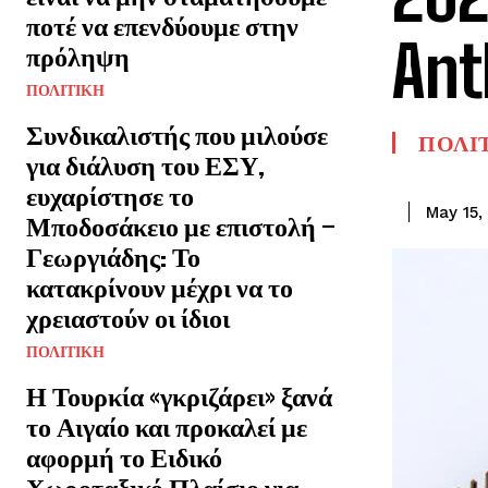
ποτέ να επενδύουμε στην
Ant
πρόληψη
ΠΟΛΙΤΙΚΗ
Συνδικαλιστής που μιλούσε
ΠΟΛΙ
για διάλυση του ΕΣΥ,
ευχαρίστησε το
May 15,
Μποδοσάκειο με επιστολή –
Γεωργιάδης: Το
κατακρίνουν μέχρι να το
χρειαστούν οι ίδιοι
ΠΟΛΙΤΙΚΗ
Η Τουρκία «γκριζάρει» ξανά
το Αιγαίο και προκαλεί με
αφορμή το Ειδικό
Χωροταξικό Πλαίσιο για