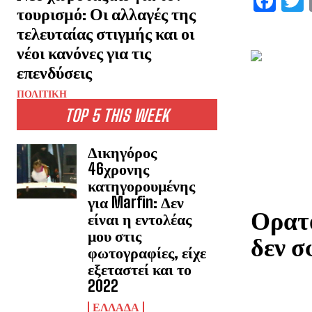
F
τουρισμό: Οι αλλαγές της
a
τελευταίας στιγμής και οι
ce
i
νέοι κανόνες για τις
b
επενδύσεις
o
ΠΟΛΙΤΙΚΗ
o
TOP 5 THIS WEEK
k
Δικηγόρος
46χρονης
κατηγορουμένης
για Marfin: Δεν
Ορατό
είναι η εντολέας
μου στις
δεν σ
φωτογραφίες, είχε
εξεταστεί και το
2022
ΕΛΛΑΔΑ