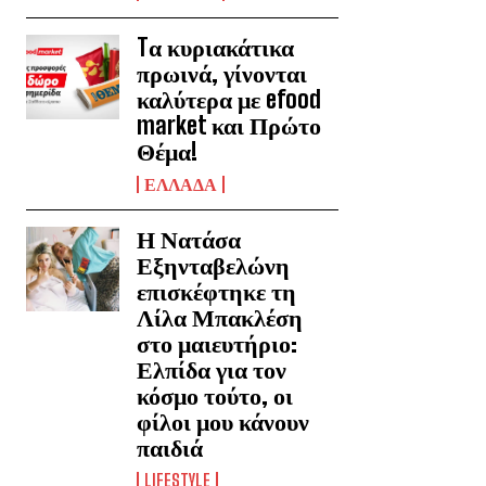
Tα κυριακάτικα
πρωινά, γίνονται
καλύτερα με efood
market και Πρώτο
Θέμα!
ΕΛΛΑΔΑ
Η Νατάσα
Εξηνταβελώνη
επισκέφτηκε τη
Λίλα Μπακλέση
στο μαιευτήριο:
Ελπίδα για τον
κόσμο τούτο, οι
φίλοι μου κάνουν
παιδιά
LIFESTYLE