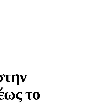
στην
έως το