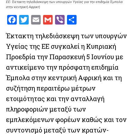
ΕΕ: Έκτακτη τηλεδιάσκεψη των υπουργών Υγείας για την επιδημία Έμπολα
στην κεντρική Αφρική
F
T
E
G
V
S
a
w
m
m
ib
h
Έκτακτη τηλεδιάσκεψη των υπουργών
ce
it
ai
ai
er
ar
Υγείας της ΕΕ συγκαλεί η Κυπριακή
b
te
l
l
e
o
r
Προεδρία την Παρασκευή 5 Ιουνίου με
o
αντικείμενο την πρόσφατη επιδημία
k
Έμπολα στην κεντρική Αφρική και τη
συζήτηση περαιτέρω μέτρων
ετοιμότητας και την ανταλλαγή
πληροφοριών μεταξύ των
εμπλεκόμενων φορέων καθώς και τον
συντονισμό μεταξύ των κρατών-