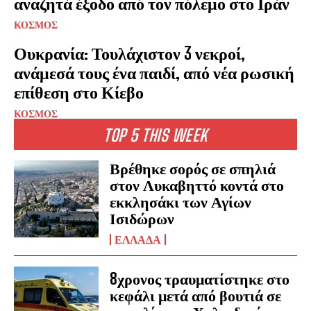
αναζητά έξοδο από τον πόλεμο στο Ιράν
ΚΟΣΜΟΣ
Ουκρανία: Τουλάχιστον 3 νεκροί,
Facebook
Twitter
Email
Gmail
Viber
Share
ανάμεσά τους ένα παιδί, από νέα ρωσική
επίθεση στο Κίεβο
ΚΟΣΜΟΣ
TOP 5 THIS WEEK
Βρέθηκε σορός σε σπηλιά
στον Λυκαβηττό κοντά στο
εκκλησάκι των Αγίων
Ισιδώρων
ΕΛΛΑΔΑ
8χρονος τραυματίστηκε στο
κεφάλι μετά από βουτιά σε