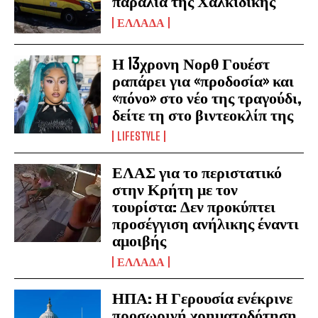
παραλία της Χαλκιδικής
ΕΛΛΑΔΑ
Η 13χρονη Νορθ Γουέστ
ραπάρει για «προδοσία» και
«πόνο» στο νέο της τραγούδι,
δείτε τη στο βιντεοκλίπ της
LIFESTYLE
ΕΛΑΣ για το περιστατικό
στην Κρήτη με τον
τουρίστα: Δεν προκύπτει
προσέγγιση ανήλικης έναντι
αμοιβής
ΕΛΛΑΔΑ
ΗΠΑ: Η Γερουσία ενέκρινε
προσωρινή χρηματοδότηση