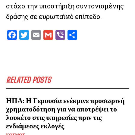
στόχο την υποστήριξη συντονισμένης
δράσης σε ευρωπαϊκό επίπεδο.
F
T
E
G
V
S
a
w
m
m
ib
h
ce
it
ai
ai
er
ar
b
te
l
l
e
o
r
RELATED POSTS
o
k
ΗΠΑ: Η Γερουσία ενέκρινε προσωρινή
χρηματοδότηση για να αποτρέψει το
λουκέτο στις υπηρεσίες πριν τις
ενδιάμεσες εκλογές