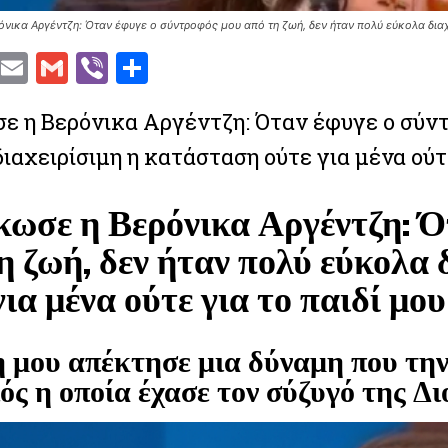
νικα Αργέντζη: Όταν έφυγε ο σύντροφός μου από τη ζωή, δεν ήταν πολύ εύκολα διαχε
T
E
G
V
S
w
m
m
ib
h
ε η Βερόνικα Αργέντζη: Όταν έφυγε ο σύντ
Facebook
Twitter
Email
Gmail
Viber
Share
t
ai
ai
er
ar
ιαχειρίσιμη η κατάσταση ούτε για μένα ούτε
te
l
l
e
r
ωσε η Βερόνικα Αργέντζη: Ό
η ζωή, δεν ήταν πολύ εύκολα
Facebook
Twitter
Email
Gmail
Viber
Share
για μένα ούτε για το παιδί μου
 μου απέκτησε μια δύναμη που την 
ός η οποία έχασε τον σύζυγό της Δι