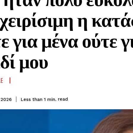
χειρίσιμη η κατ
ε για μένα ούτε γ
δί μου
LE
read
Less than 1
min.
 2026