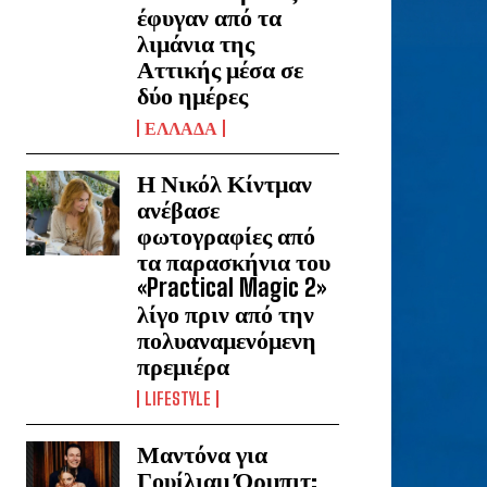
έφυγαν από τα
λιμάνια της
Αττικής μέσα σε
δύο ημέρες
ΕΛΛΑΔΑ
Η Νικόλ Κίντμαν
ανέβασε
φωτογραφίες από
τα παρασκήνια του
«Practical Magic 2»
λίγο πριν από την
πολυαναμενόμενη
πρεμιέρα
LIFESTYLE
Μαντόνα για
Γουίλιαμ Όρμπιτ: