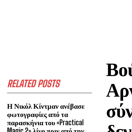
Βο
RELATED POSTS
Αργ
σύν
Η Νικόλ Κίντμαν ανέβασε
φωτογραφίες από τα
παρασκήνια του «Practical
δεν
Magic 2» λίγο πριν από την