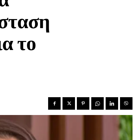
άσταση
ια το