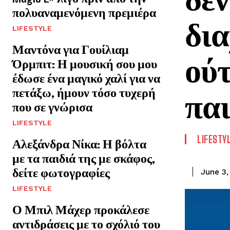
πολυαναμενόμενη πρεμιέρα
δια
LIFESTYLE
Μαντόνα για Γουίλιαμ
ούτ
Όρμπιτ: Η μουσική σου μου
έδωσε ένα μαγικό χαλί για να
πετάξω, ήμουν τόσο τυχερή
παι
που σε γνώρισα
LIFESTYLE
LIFESTY
Αλεξάνδρα Νίκα: Η βόλτα
με τα παιδιά της με σκάφος,
δείτε φωτογραφίες
June 3,
LIFESTYLE
Ο Μπιλ Μάχερ προκάλεσε
αντιδράσεις με το σχόλιό του