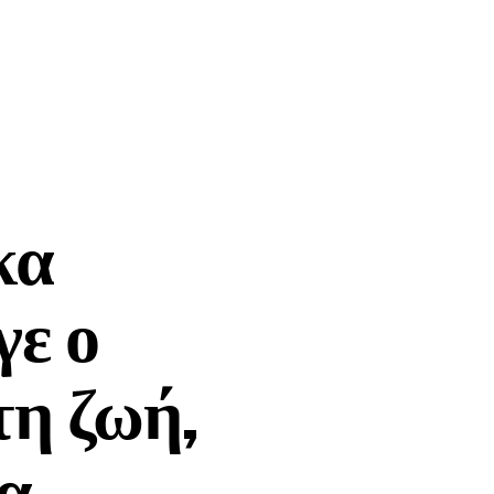
κα
γε ο
τη ζωή,
λα