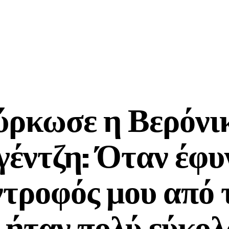
ύρκωσε η Βερόνι
έντζη: Όταν έφυ
τροφός μου από 
 ήταν πολύ εύκο