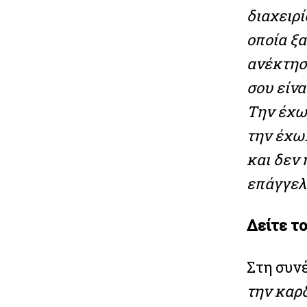
διαχειρί
οποία ξ
ανέκτησ
σου είνα
Την έχω 
την έχω.
και δεν 
επάγγελ
Δείτε το
Στη συνέ
την καρδ