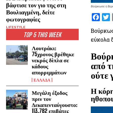
βάφτισε τον γιο της στη
Βούρκωσε η Βερό
Βουλιαγμένη, δείτε
F
φωτογραφίες
a
LIFESTYLE
Βούρκωσ
ce
i
TOP 5 THIS WEEK
εύκολα δ
b
o
Λουτράκι:
Βούρκ
75χρονος βρέθηκε
o
νεκρός δίπλα σε
k
από τ
κάδους
απορριμμάτων
ούτε 
ΕΛΛΑΔΑ
Η κόρη
Μεγάλη έξοδος
ηθοποι
πριν τον
Δεκαπενταύγουστο:
113.782 επιβάτες