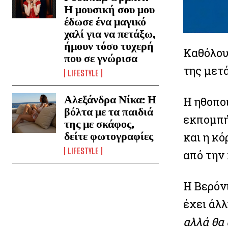
Η μουσική σου μου
έδωσε ένα μαγικό
χαλί για να πετάξω,
ήμουν τόσο τυχερή
Καθόλου
που σε γνώρισα
της μετ
LIFESTYLE
Αλεξάνδρα Νίκα: Η
Η ηθοποι
βόλτα με τα παιδιά
εκπομπή 
της με σκάφος,
δείτε φωτογραφίες
και η κό
LIFESTYLE
από την 
Η Βερόν
έχει άλλ
αλλά θα 