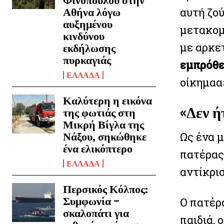
αυτή ζο
Αθήνα λόγω
αυξημένου
μετακομί
κινδύνου
με αρκε
εκδήλωσης
πυρκαγιάς
εμπρόθ
ΕΛΛΑΔΑ
οίκημαα
Καλύτερη η εικόνα
«Δεν ή
της φωτιάς στη
Μικρή Βίγλα της
Ως ένα 
Νάξου, σηκώθηκε
ένα ελικόπτερο
πατέρας 
ΕΛΛΑΔΑ
αντίκρισ
Περσικός Κόλπος:
Συμφωνία –
Ο πατέρα
σκαλοπάτι για
παιδιά, 