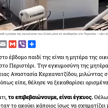
αιδί η μητέρα της οικογένειας που ζούσε μέσα σε ακαθαρσίες στο Περιστέρι – «Δεν ή
T
E
G
V
S
w
m
m
ib
h
το έβδομο παιδί της είναι η μητέρα της οι
t
ai
ai
er
ar
στο Περιστέρι. Την εγκυμοσύνη της μητέρα
te
l
l
e
r
ειας Αναστασία Κερχανατζίδου, μιλώντας σ
 όπως είπε, θέλησε να ξεκαθαρίσει ορισμέν
τι,
το επιβεβαιώνουμε, είναι έγκυος.
Θέλω 
όταν το ακούει κάποιος ίσως να σχηματίζει