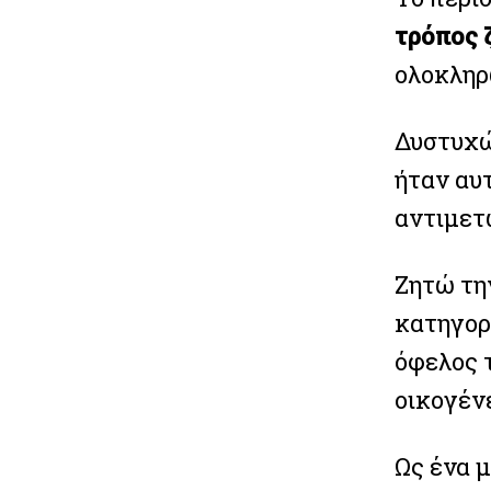
τρόπος 
ολοκληρω
Δυστυχώ
ήταν αυ
αντιμετω
Ζητώ τη
κατηγορ
όφελος 
οικογέν
Ως ένα 