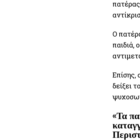
πατέρας 
αντίκρισ
Ο πατέρα
παιδιά, 
αντιμετω
Επίσης, 
δείξει 
ψυχοσωμ
«Τα πα
καταγγ
Περιστ