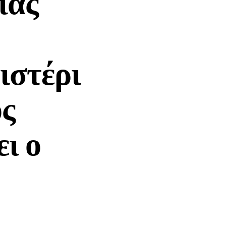
ιας
ιστέρι
ος
ει ο