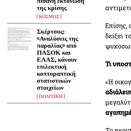
πιθανή εκτόνωση
αντιμετω
της κρίσης
ΚΟΣΜΟΣ
Επίσης, 
Σκέρτσος:
δείξει 
«Αναλύσεις της
παραλίας» από
ψυχοσωμ
ΠΑΣΟΚ και
ΕΛΑΣ, κάνουν
Τι υποστ
επιλεκτική
κοπτοραπτική
στατιστικών
«Η οικογ
στοιχείων
αδιάλει
ΠΟΛΙΤΙΚΗ
μεγαλύτ
αγαπημ
Το περι