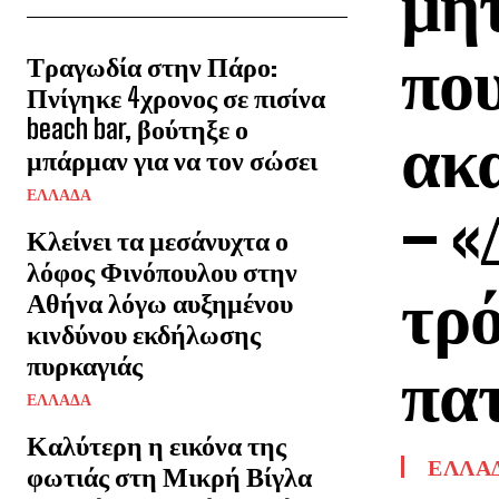
μητ
που
Τραγωδία στην Πάρο:
Πνίγηκε 4χρονος σε πισίνα
beach bar, βούτηξε ο
ακα
μπάρμαν για να τον σώσει
ΕΛΛΑΔΑ
– «
Κλείνει τα μεσάνυχτα ο
λόφος Φινόπουλου στην
τρό
Αθήνα λόγω αυξημένου
κινδύνου εκδήλωσης
πυρκαγιάς
πα
ΕΛΛΑΔΑ
Καλύτερη η εικόνα της
ΕΛΛΑ
φωτιάς στη Μικρή Βίγλα