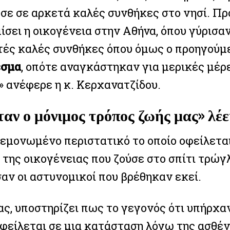
ύσε σε αρκετά καλές συνθήκες στο νησί. Π
σει η οικογένεια στην Αθήνα, όπου γύρισα
τές καλές συνθήκες όπου όμως ο προηγούμε
Facebook
Twitter
Email
Gmail
Viber
Share
εσμα
, οπότε αναγκάστηκαν για μερικές μέρ
» ανέφερε η κ. Κερχανατζίδου.
ταν ο μόνιμος τρόπος ζωής μας» λέε
Facebook
Twitter
Email
Gmail
Viber
Share
μεμονωμένο περιστατικό το οποίο οφείλεται
της οικογένειας που ζούσε στο σπίτι τρώγ
αν οι αστυνομικοί που βρέθηκαν εκεί.
ς, υποστηρίζει πως το γεγονός ότι υπήρχαν
οφείλεται σε μια κατάσταση λόγω της ασθέν