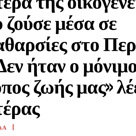
έρα της οικογένε
 ζούσε μέσα σε
θαρσίες στο Περ
Δεν ήταν ο μόνιμ
πος ζωής μας» λέ
τέρας
ΔΑ