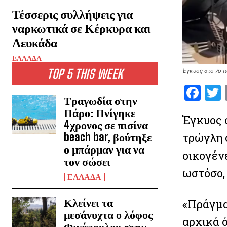
Τέσσερις συλλήψεις για
ναρκωτικά σε Κέρκυρα και
Λευκάδα
ΕΛΛΑΔΑ
TOP 5 THIS WEEK
Έγκυος στο 7ο π
F
Τραγωδία στην
a
Πάρο: Πνίγηκε
Έγκυος σ
ce
i
4χρονος σε πισίνα
τρώγλη 
b
beach bar, βούτηξε
ο μπάρμαν για να
o
οικογέν
τον σώσει
o
ωστόσο,
ΕΛΛΑΔΑ
k
Κλείνει τα
«Πράγμα
μεσάνυχτα ο λόφος
αρχικά 
Φινόπουλου στην